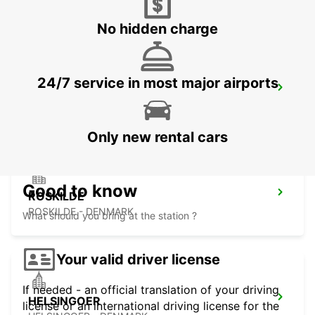
HILLEROD - DENMARK
No hidden charge
24/7 service in most major airports
LANDSKRONA
LANDSKRONA - SWEDEN
Only new rental cars
Good to know
ROSKILDE
ROSKILDE - DENMARK
What should you bring at the station ?
Your valid driver license
If needed - an official translation of your driving
HELSINGOER
license or an international driving license for the