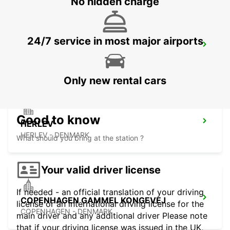
No hidden charge
24/7 service in most major airports
ANGELHOLM AIRPORT
ANGELHOLM - SWEDEN
Only new rental cars
Good to know
HERLEV
HERLEV - DENMARK
What should you bring at the station ?
Your valid driver license
If needed - an official translation of your driving
COPENHAGEN GAMMEL KONGEVEJ
license or an international driving license for the
COPENHAGEN - DENMARK
main driver and any additional driver Please note
that if your driving license was issued in the UK,