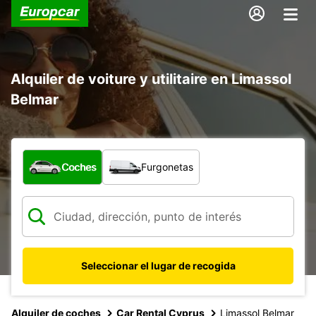
Alquiler de voiture y utilitaire en Limassol
Belmar
¿Qué tipo de vehículo?
Coches
Furgonetas
Seleccionar el lugar de recogida
Alquiler de coches
Car Rental Cyprus
Limassol Belmar