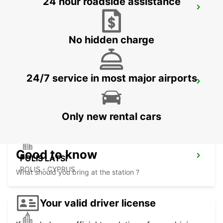
24 hour roadside assistance
PAPHOS SERVICE CENTRE
PAPHOS - CYPRUS
No hidden charge
24/7 service in most major airports
PAPHOS AIRPORT
PAPHOS - CYPRUS
Only new rental cars
Good to know
POLIS LATSI
POLIS - CYPRUS
What should you bring at the station ?
Your valid driver license