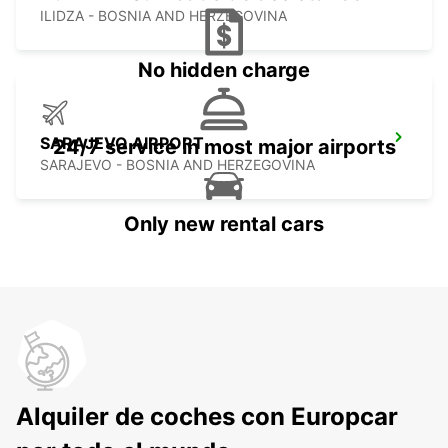
ILIDZA - BOSNIA AND HERZEGOVINA
No hidden charge
SARAJEVO AIRPORT
24/7 service in most major airports
SARAJEVO - BOSNIA AND HERZEGOVINA
Only new rental cars
Alquiler de coches con Europcar