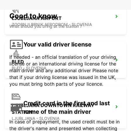
Good to know
LJUBLJANA AIRPORT
ZGORNJI BRNIK AERODROM - SLOVENIA
What should you bring at the station ?
Your valid driver license
If needed - an official translation of your driving
BLED
license or an international driving license for the
BLED - SLOVENIA
main driver and any additional driver Please note
that if your driving license was issued in the UK,
you must bring both parts of your licence.
Credit card in the first and last
LJUBLJANA DOWNTOWN RAILWAY
name of the main driver
STATION
LJUBLJANA - SLOVENIA
In case of prepayment, the used credit must be in
the driver's name and presented when collecting