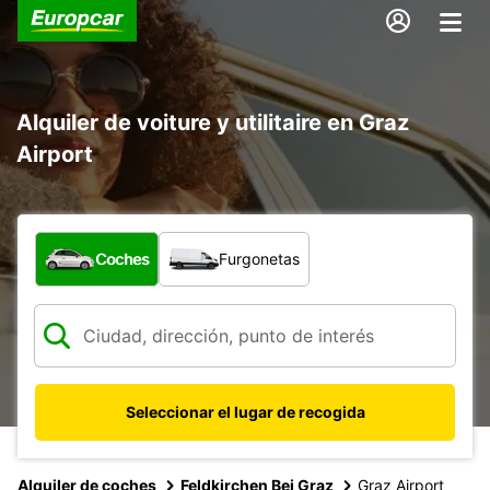
Alquiler de voiture y utilitaire en Graz
Airport
¿Qué tipo de vehículo?
Coches
Furgonetas
Seleccionar el lugar de recogida
Alquiler de coches
Feldkirchen Bei Graz
Graz Airport