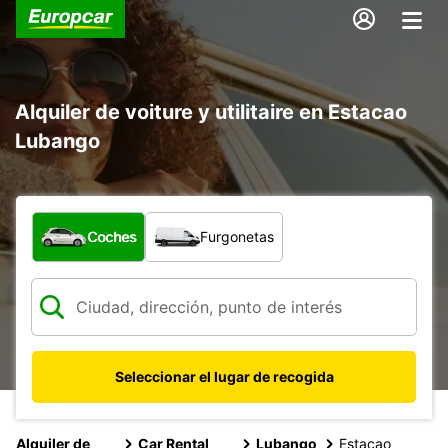
Alquiler de voiture y utilitaire en Estacao
Lubango
¿Qué tipo de vehículo?
Coches
Furgonetas
Seleccionar el lugar de recogida
Alquiler de
Car Rental
Lubango
Estacao