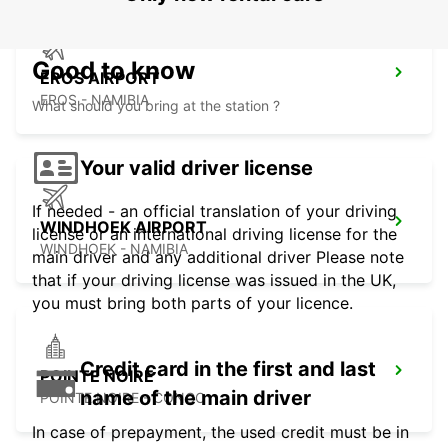
Good to know
EROS AIRPORT
EROS - NAMIBIA
What should you bring at the station ?
Your valid driver license
If needed - an official translation of your driving
WINDHOEK AIRPORT
license or an international driving license for the
WINDHOEK - NAMIBIA
main driver and any additional driver Please note
that if your driving license was issued in the UK,
you must bring both parts of your licence.
Credit card in the first and last
POINTE NOIRE
name of the main driver
POINTE NOIRE - CONGO
In case of prepayment, the used credit must be in