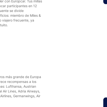
ler con Europcar. Tus millas
car participantes en 12
uente se divide
ficios: miembro de Miles &
 viajero frecuente, ya
tuito.
jeros más grande de Europa
rece recompensas a los
eas: Lufthansa, Austrian
al Air Lines, Adria Airways,
 Airlines, Germanwings, Air