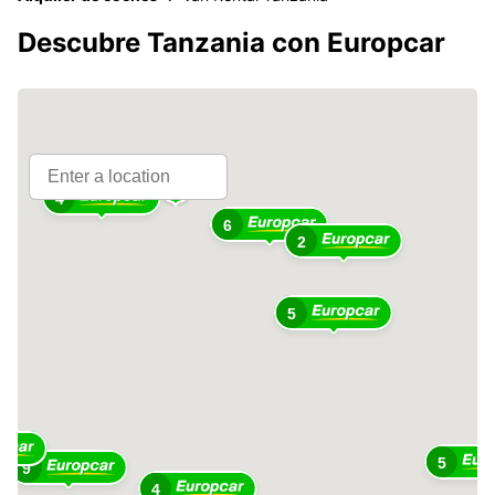
Descubre Tanzania con Europcar
4
6
2
5
5
9
4