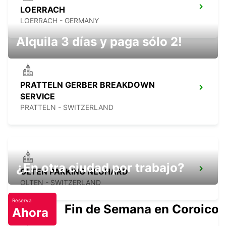
LOERRACH
LOERRACH - GERMANY
Alquila 3 días y paga sólo 2!
PRATTELN GERBER BREAKDOWN
SERVICE
PRATTELN - SWITZERLAND
¿En otra ciudad por trabajo?
OLTEN PARKING NEUHARD
OLTEN - SWITZERLAND
Reserva
Fin de Semana en Coroico.
Ahora