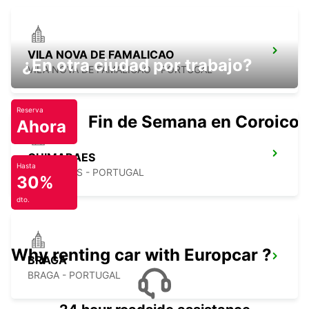
VILA NOVA DE FAMALICAO
¿En otra ciudad por trabajo?
VILA NOVA DE FAMALICAO - PORTUGAL
Reserva
Fin de Semana en Coroico.
Ahora
GUIMARAES
Hasta
GUIMARAES - PORTUGAL
30%
dto.
Why renting car with Europcar ?
BRAGA
BRAGA - PORTUGAL