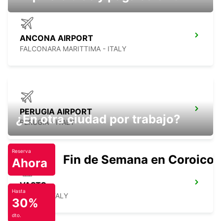
ANCONA AIRPORT
FALCONARA MARITTIMA - ITALY
PERUGIA AIRPORT
¿En otra ciudad por trabajo?
PERUGIA - ITALY
Reserva
Fin de Semana en Coroico.
Ahora
VASTO
Hasta
VASTO - ITALY
30%
dto.