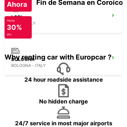
Fin de Semana en Coroico.
Ahora
LODI
Hasta
LODI - ITALY
30%
dto.
Why renting car with Europcar ?
BOLOGNA
BOLOGNA - ITALY
24 hour roadside assistance
No hidden charge
24/7 service in most major airports