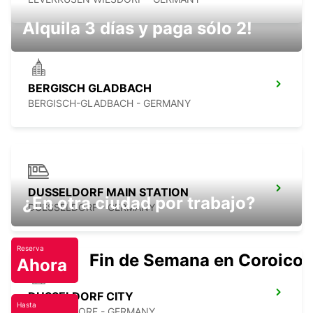
Alquila 3 días y paga sólo 2!
BERGISCH GLADBACH
BERGISCH-GLADBACH - GERMANY
DUSSELDORF MAIN STATION
¿En otra ciudad por trabajo?
DUESSELDORF - GERMANY
Reserva
Fin de Semana en Coroico.
Ahora
DUSSELDORF CITY
Hasta
DUESSELDORF - GERMANY