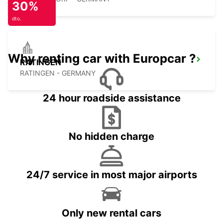
30%
dto.
Why renting car with Europcar ?
RATINGEN
RATINGEN - GERMANY
24 hour roadside assistance
No hidden charge
24/7 service in most major airports
Only new rental cars