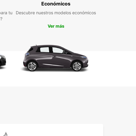
Económicos
ara tu
Descubre nuestros modelos económicos
 coche de alquiler Europcar, podrá visitar los
l?
es más emblemáticos de Sigmaringen, como el
nte Castillo de Sigmaringen, el encantador
Ver más
antiguo y el hermoso Danubio.
erve su coche de alquiler
Sigmaringen hoy mismo
rda la oportunidad de explorar Sigmaringen y
rededores con la libertad y la flexibilidad que solo
he de alquiler puede ofrecer. Reserve con
car y comience su aventura hoy mismo.