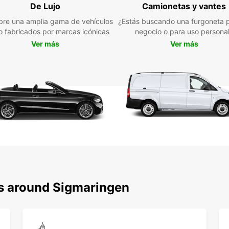
De Lujo
Camionetas y vantes
re una amplia gama de vehículos
¿Estás buscando una furgoneta p
Con su
jo fabricados por marcas icónicas
negocio o para uso persona
lugar
impone
Ver más
Ver más
casco 
Res
en 
No pie
sus al
un coc
Europ
ns around Sigmaringen