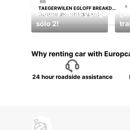
TAEGERWILEN EGLOFF BREAKDOWN SERV
Alquila 3 días y paga
¿E
TAEGERWILEN - SWITZERLAND
sólo 2!
tr
¡No t
Muévete por Bolivia
un ve
Why renting car with Europc
24 hour roadside assistance