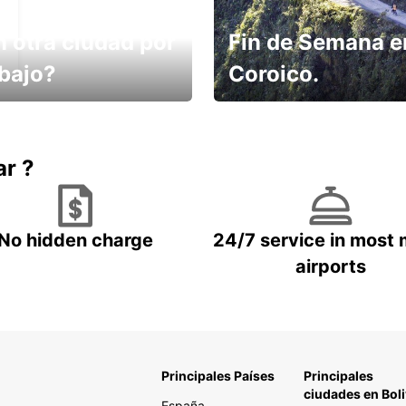
n otra ciudad por
Fin de Semana e
abajo?
Coroico.
omes un taxi! Alquila
Elige tu 4x4 para tu viaje.
hículo !
ar ?
No hidden charge
24/7 service in most 
airports
Principales Países
Principales
ciudades en Boli
España