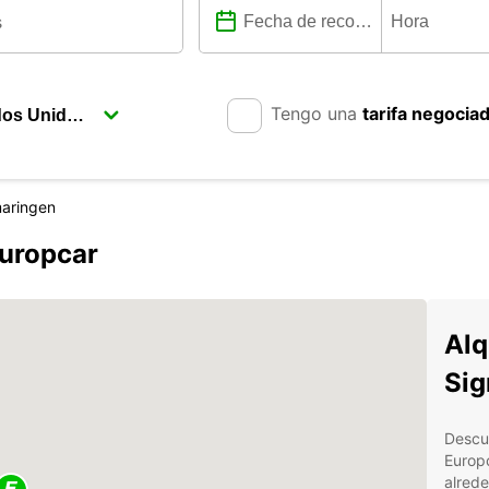
Tengo una
tarifa negocia
aringen
uropcar
Alq
Sig
Descub
Europc
alrede