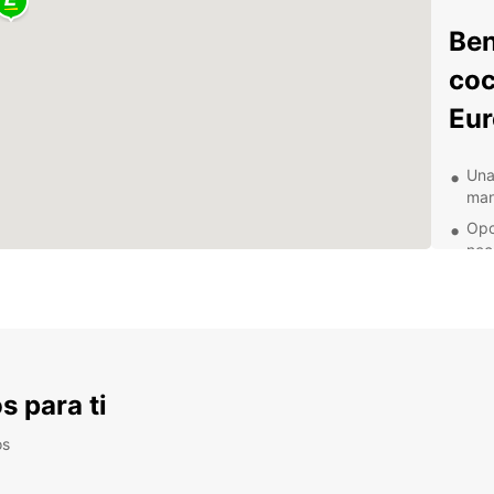
Ben
coc
Eur
Una
man
Opc
nec
Ofe
una
Asi
tra
Con
s para ti
en 
Des
os
co