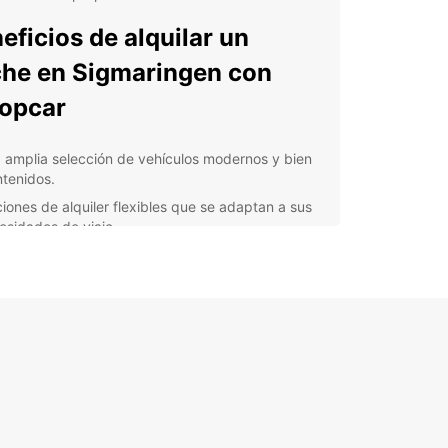
eficios de alquilar un
he en Sigmaringen con
opcar
 amplia selección de vehículos modernos y bien
tenidos.
iones de alquiler flexibles que se adaptan a sus
esidades de viaje.
rtas especiales y promociones exclusivas para
 experiencia de alquiler más económica.
stencia en carretera las 24 horas para una mayor
nquilidad durante su viaje.
venientes ubicaciones de recogida y devolución
toda la ciudad para mayor comodidad.
cubra Sigmaringen en
che