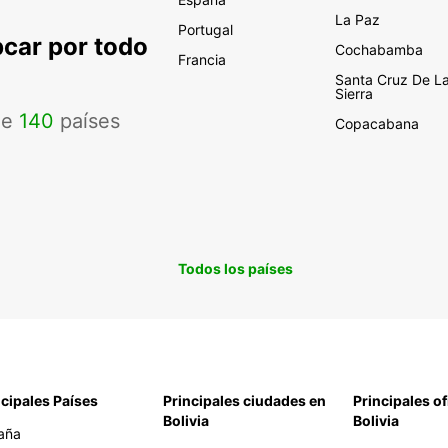
La Paz
Portugal
pcar por todo
Cochabamba
Francia
Santa Cruz De L
Sierra
de
140
países
Copacabana
Todos los países
ncipales Países
Principales ciudades en
Principales of
Bolivia
Bolivia
aña