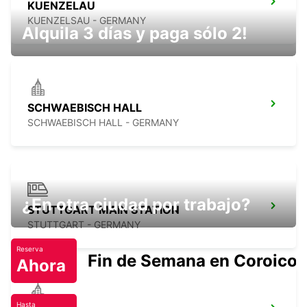
KUENZELAU
KUENZELSAU - GERMANY
Alquila 3 días y paga sólo 2!
SCHWAEBISCH HALL
SCHWAEBISCH HALL - GERMANY
¿En otra ciudad por trabajo?
STUTTGART MAIN STATION
STUTTGART - GERMANY
Reserva
Fin de Semana en Coroico.
Ahora
Hasta