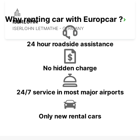
Why renting car with Europcar ?
ISERLOHN
ISERLOHN LETMATHE - GERMANY
24 hour roadside assistance
No hidden charge
24/7 service in most major airports
Only new rental cars