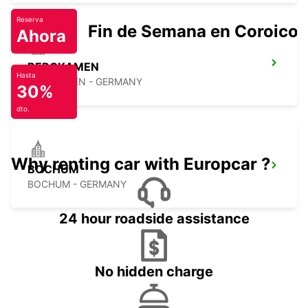
Reserva
Fin de Semana en Coroico.
Ahora
BERGKAMEN
Hasta
BERGKAMEN - GERMANY
30%
dto.
Why renting car with Europcar ?
BOCHUM
BOCHUM - GERMANY
24 hour roadside assistance
No hidden charge