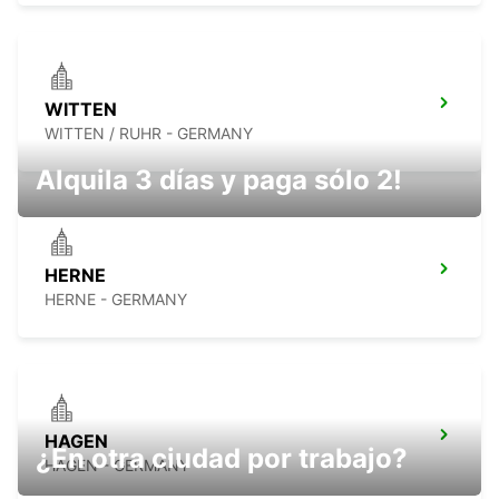
WITTEN
WITTEN / RUHR - GERMANY
Alquila 3 días y paga sólo 2!
HERNE
HERNE - GERMANY
HAGEN
¿En otra ciudad por trabajo?
HAGEN - GERMANY