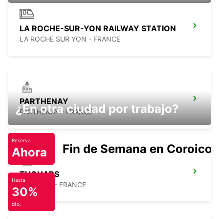
LA ROCHE-SUR-YON RAILWAY STATION
LA ROCHE SUR YON - FRANCE
PARTHENAY
¿En otra ciudad por trabajo?
PARTHENAY - FRANCE
Reserva
Fin de Semana en Coroico.
Ahora
THOUARS
Hasta
THOUARS - FRANCE
30%
dto.