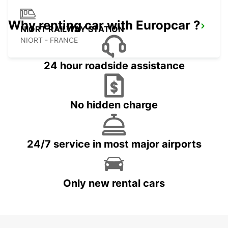
Why renting car with Europcar ?
NIORT RAILWAY STATION
NIORT - FRANCE
24 hour roadside assistance
No hidden charge
24/7 service in most major airports
Only new rental cars