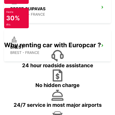
BREST GUIPAVAS
Hasta
GUIPAVAS - FRANCE
30%
dto.
Why renting car with Europcar ?
BREST
BREST - FRANCE
24 hour roadside assistance
No hidden charge
24/7 service in most major airports