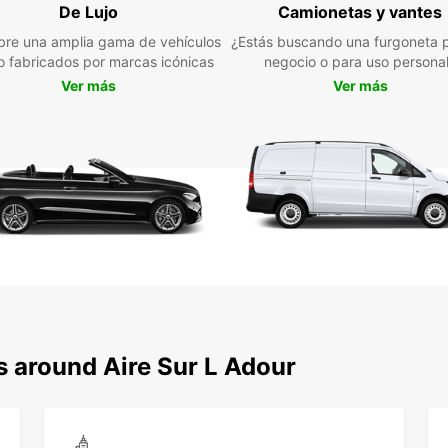
cómoda
De Lujo
Camionetas y vantes
l'Adou
re una amplia gama de vehículos
¿Estás buscando una furgoneta p
ofrec
jo fabricados por marcas icónicas
negocio o para uso persona
disfru
Ver más
Ver más
región
Confí
alquil
vehícu
maravi
s around Aire Sur L Adour