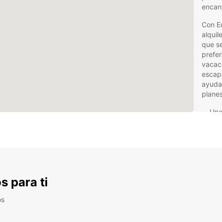
encan
Con Eu
alquil
que s
prefer
vacaci
escap
ayudar
planes
Una
cal
Asis
día
Res
pág
s para ti
Opc
may
os
Nuestr
garant