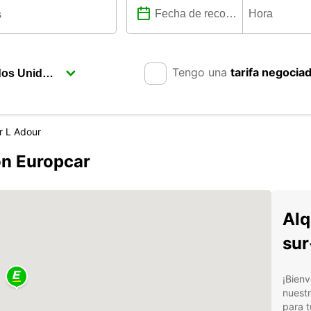
Tengo una
tarifa negocia
r L Adour
on Europcar
Alq
sur
¡Bienv
nuestr
para t