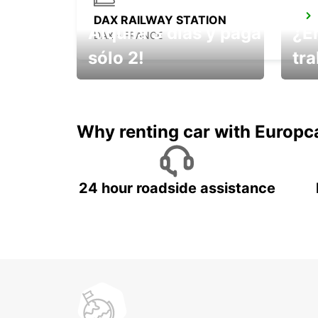
DAX RAILWAY STATION
Alquila 3 días y paga
¿E
DAX - FRANCE
sólo 2!
tr
¡No t
Muévete por Bolivia
un ve
Why renting car with Europc
24 hour roadside assistance