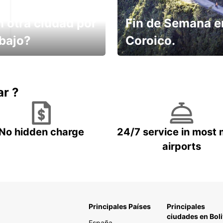
n otra ciudad por
Fin de Semana e
abajo?
Coroico.
omes un taxi! Alquila
Elige tu 4x4 para tu viaje.
hículo !
ar ?
No hidden charge
24/7 service in most 
airports
Principales Países
Principales
ciudades en Boli
España