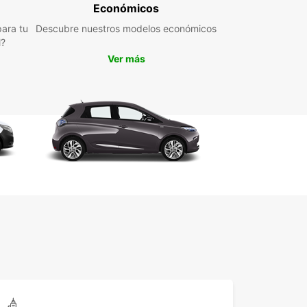
 y satisfactoria posible. Conocemos Aire-sur-
Económicos
r y sus alrededores, por lo que podemos
ara tu
Descubre nuestros modelos económicos
erte consejos y recomendaciones para que
l?
tes al máximo de tu estancia en esta pintoresca
Ver más
 de Francia.
a en Europcar para todas tus necesidades de
er de coches en Aire-sur-l'Adour. ¡Reserva tu
lo hoy y prepárate para explorar todo lo que esta
llosa ciudad tiene para ofrecer!