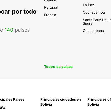
La Paz
Portugal
pcar por todo
Cochabamba
Francia
Santa Cruz De L
Sierra
de
140
países
Copacabana
Todos los países
ncipales Países
Principales ciudades en
Principales of
Bolivia
Bolivia
aña