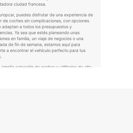
tadora ciudad francesa.
ropcar, puedes disfrutar de una experiencia de
er de coches sin complicaciones, con opciones
e adaptan a todos los presupuestos y
encias. Ya sea que estés planeando unas
ones en familia, un viaje de negocios o una
ada de fin de semana, estamos aquí para
te a encontrar el vehículo perfecto para tus
.
 amplia selección de coches y utilitarios de alta
idad
tencia en carretera las 24 horas del día, los 7
s de la semana
ervas flexibles y sencillas a través de nuestra
ina web o en nuestras agencias locales
iones de cobertura integral de seguro para una
or tranquilidad
o equipo de profesionales está aquí para
izar que tu experiencia de alquiler sea lo más