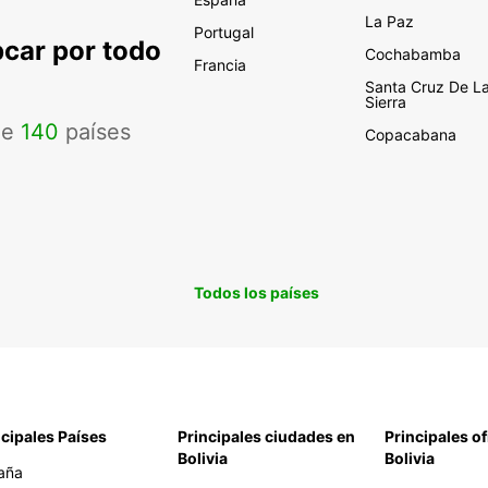
La Paz
Portugal
pcar por todo
Cochabamba
Francia
Santa Cruz De L
Sierra
de
140
países
Copacabana
Todos los países
ncipales Países
Principales ciudades en
Principales of
Bolivia
Bolivia
aña