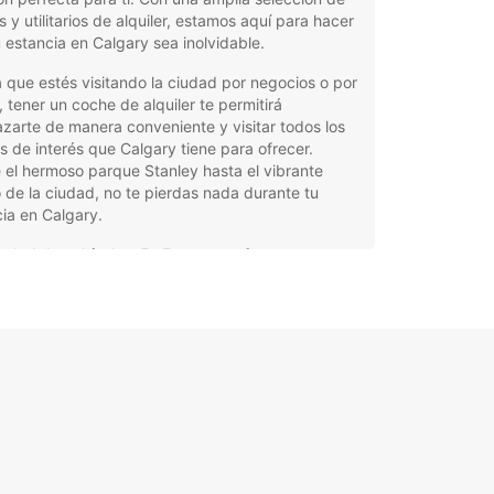
 y utilitarios de alquiler, estamos aquí para hacer
 estancia en Calgary sea inolvidable.
 que estés visitando la ciudad por negocios o por
, tener un coche de alquiler te permitirá
zarte de manera conveniente y visitar todos los
s de interés que Calgary tiene para ofrecer.
el hermoso parque Stanley hasta el vibrante
 de la ciudad, no te pierdas nada durante tu
ia en Calgary.
iedad de vehículos: En Europcar, ofrecemos una
lia gama de coches y utilitarios para que puedas
gir el vehículo que mejor se adapte a tus
esidades y preferencias.
elente servicio al cliente: Nuestro equipo estará
antado de ayudarte con cualquier pregunta que
gas y de asegurarse de que tu experiencia de
iler sea lo más sencilla y agradable posible.
caciones convenientes: Con varias agencias
cadas estratégicamente en Calgary, recoger y
olver tu coche de alquiler nunca ha sido tan fácil.