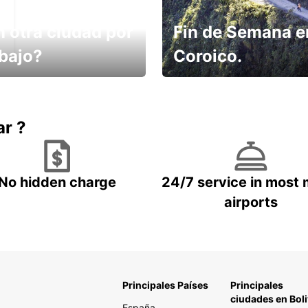
n otra ciudad por
Fin de Semana e
abajo?
Coroico.
omes un taxi! Alquila
Elige tu 4x4 para tu viaje.
hículo !
ar ?
No hidden charge
24/7 service in most 
airports
Principales Países
Principales
ciudades en Boli
España