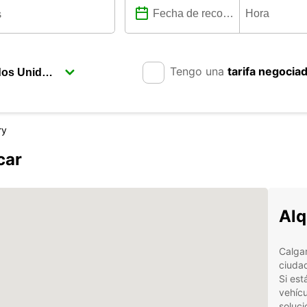
Tengo una
tarifa negocia
ry
car
Alq
Calgar
ciudad
Si est
vehícu
soluci