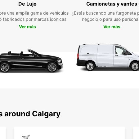
De Lujo
Camionetas y vantes
Pre
re una amplia gama de vehículos
¿Estás buscando una furgoneta p
por
jo fabricados por marcas icónicas
negocio o para uso persona
par
Ver más
Ver más
Cal
Reserv
es fác
web, e
fechas
para 
tu lad
No pie
Calgar
alquil
Calgar
ns around Calgary