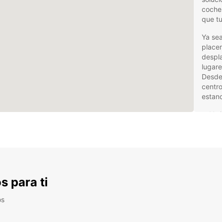
coches
que tu
Ya sea
placer
despla
lugare
Desde 
centro
estanc
Var
amp
ele
nec
Exc
enc
ten
s para ti
alqu
os
Ubi
ubi
dev