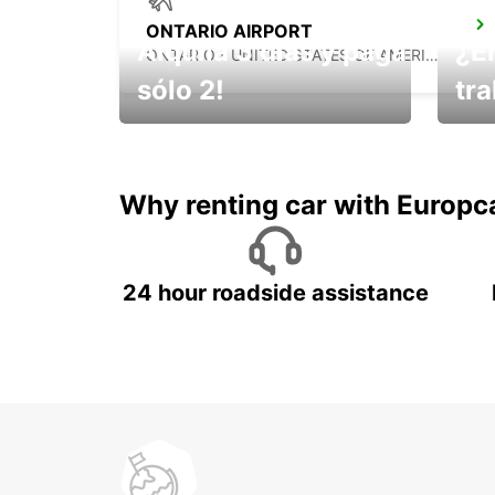
ONTARIO AIRPORT
Alquila 3 días y paga
¿E
ONTARIO - UNITED STATES OF AMERICA
sólo 2!
tr
¡No t
Muévete por Bolivia
un ve
Why renting car with Europc
24 hour roadside assistance