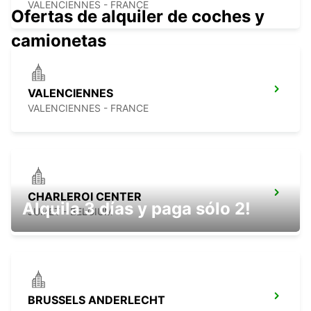
VALENCIENNES - FRANCE
Ofertas de alquiler de coches y
camionetas
VALENCIENNES
VALENCIENNES - FRANCE
CHARLEROI CENTER
Alquila 3 días y paga sólo 2!
JUMET - BELGIUM
BRUSSELS ANDERLECHT