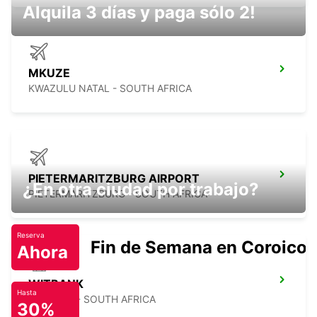
Alquila 3 días y paga sólo 2!
MKUZE
KWAZULU NATAL - SOUTH AFRICA
PIETERMARITZBURG AIRPORT
¿En otra ciudad por trabajo?
PIETERMARITZBURG - SOUTH AFRICA
Reserva
Fin de Semana en Coroico.
Ahora
WITBANK
Hasta
WITBANK - SOUTH AFRICA
30%