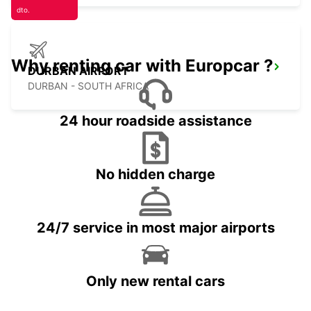
dto.
Why renting car with Europcar ?
DURBAN AIRPORT
DURBAN - SOUTH AFRICA
24 hour roadside assistance
No hidden charge
24/7 service in most major airports
Only new rental cars