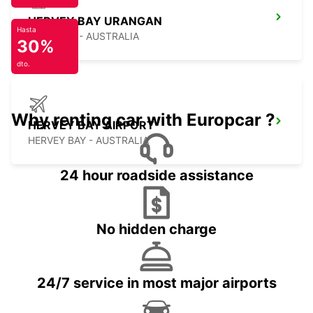
HERVEY BAY URANGAN
Hasta
URANGAN - AUSTRALIA
30%
dto.
Why renting car with Europcar ?
HERVEY BAY AIRPORT
HERVEY BAY - AUSTRALIA
24 hour roadside assistance
No hidden charge
24/7 service in most major airports