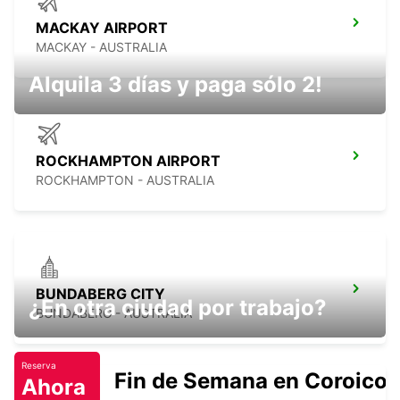
MACKAY AIRPORT
MACKAY - AUSTRALIA
Alquila 3 días y paga sólo 2!
ROCKHAMPTON AIRPORT
ROCKHAMPTON - AUSTRALIA
BUNDABERG CITY
¿En otra ciudad por trabajo?
BUNDABERG - AUSTRALIA
Reserva
Fin de Semana en Coroico.
Ahora