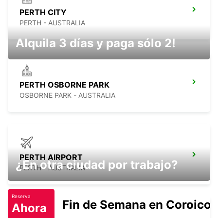
PERTH CITY
PERTH - AUSTRALIA
Alquila 3 días y paga sólo 2!
PERTH OSBORNE PARK
OSBORNE PARK - AUSTRALIA
PERTH AIRPORT
¿En otra ciudad por trabajo?
PERTH - AUSTRALIA
Reserva
Fin de Semana en Coroico.
Ahora