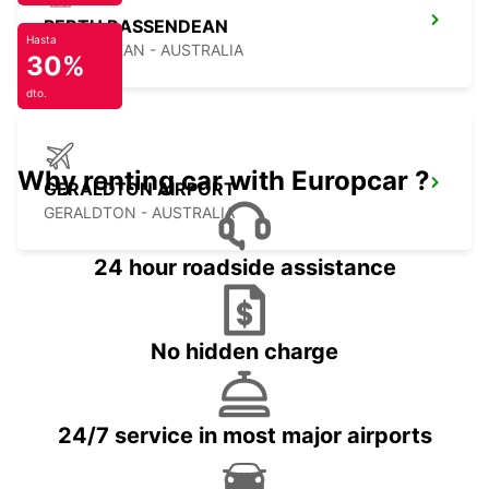
PERTH BASSENDEAN
Hasta
BASSENDEAN - AUSTRALIA
30%
dto.
Why renting car with Europcar ?
GERALDTON AIRPORT
GERALDTON - AUSTRALIA
24 hour roadside assistance
No hidden charge
24/7 service in most major airports