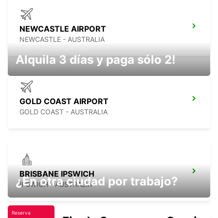
NEWCASTLE AIRPORT
NEWCASTLE - AUSTRALIA
Alquila 3 días y paga sólo 2!
GOLD COAST AIRPORT
GOLD COAST - AUSTRALIA
BRISBANE IPSWICH
¿En otra ciudad por trabajo?
IPSWICH - AUSTRALIA
Reserva