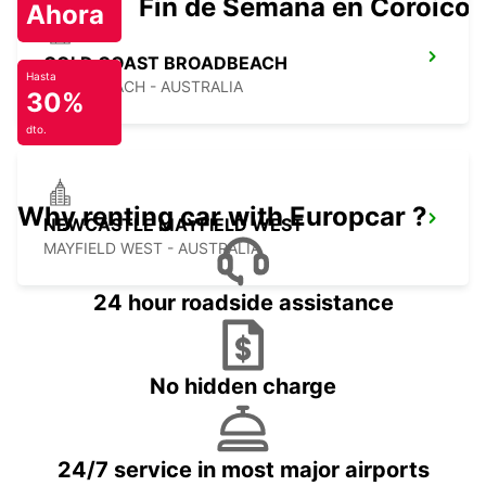
Fin de Semana en Coroico.
Ahora
GOLD COAST BROADBEACH
Hasta
BROADBEACH - AUSTRALIA
30%
dto.
Why renting car with Europcar ?
NEWCASTLE MAYFIELD WEST
MAYFIELD WEST - AUSTRALIA
24 hour roadside assistance
No hidden charge
24/7 service in most major airports