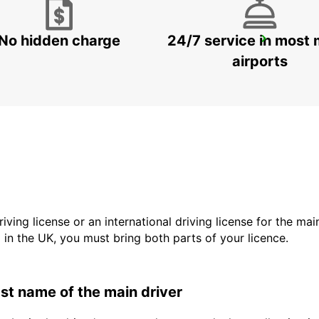
No hidden charge
24/7 service in most 
GERONA AIRPORT
VILOBÍ D'ONYAR - SPAIN
airports
driving license or an international driving license for the ma
d in the UK, you must bring both parts of your licence.
last name of the main driver