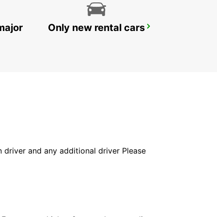
major
Only new rental cars
CASTRES AIRPORT
LABRUGUIERE - FRANCE
in driver and any additional driver Please