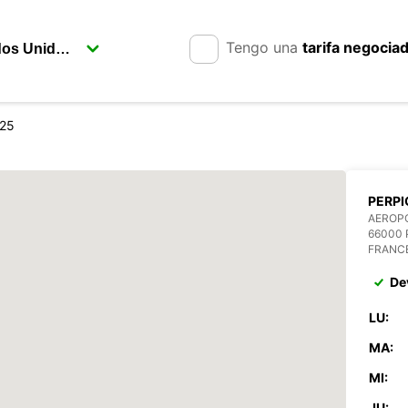
Tengo una
tarifa negocia
 25
PERPI
AEROPO
66000 
FRANC
De
LU:
MA:
MI:
JU: