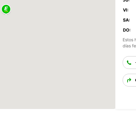
VI:
SA:
DO:
Estos 
días fe