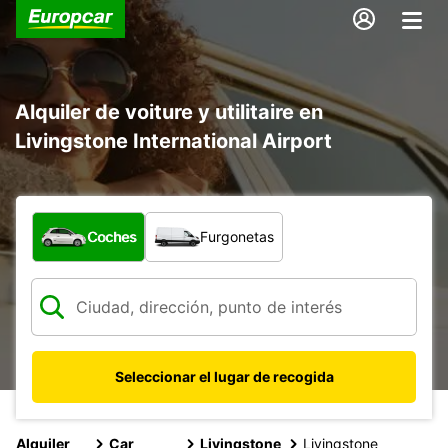
Alquiler de voiture y utilitaire en
Livingstone International Airport
¿Qué tipo de vehículo?
Coches
Furgonetas
Seleccionar el lugar de recogida
Alquiler
Car
Livingstone
Livingstone