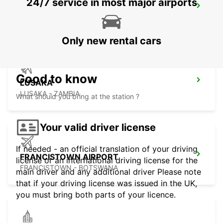
24/7 service in most major airports
LUSAKA INTERNATIONAL AIRPORT
LUSAKA - ZAMBIA
Only new rental cars
Good to know
LUSAKA
LUSAKA - ZAMBIA
What should you bring at the station ?
Your valid driver license
If needed - an official translation of your driving
FRANCISTOWN AIRPORT
license or an international driving license for the
FRANCISTOWN - BOTSWANA
main driver and any additional driver Please note
that if your driving license was issued in the UK,
you must bring both parts of your licence.