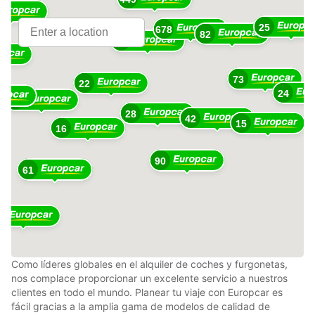
25
678
10
82
360
73
22
24
48
28
42
15
16
90
61
1
Como líderes globales en el alquiler de coches y furgonetas,
nos complace proporcionar un excelente servicio a nuestros
clientes en todo el mundo. Planear tu viaje con Europcar es
fácil gracias a la amplia gama de modelos de calidad de