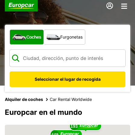
¿Qué tipo de vehículo?
Coches
Furgonetas
Seleccionar el lugar de recogida
Alquiler de coches
Car Rental Worldwide
17
Europcar en el mundo
16
193
449