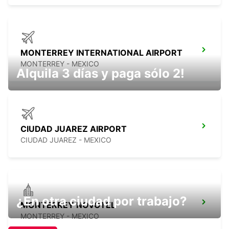
MONTERREY INTERNATIONAL AIRPORT
MONTERREY - MEXICO
Alquila 3 días y paga sólo 2!
CIUDAD JUAREZ AIRPORT
CIUDAD JUAREZ - MEXICO
¿En otra ciudad por trabajo?
MONTERREY NOVOTEL
MONTERREY - MEXICO