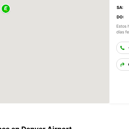
SA:
DO:
Estos 
días fe