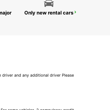
major
Only new rental cars
MEXICALI DOWNTOWN
MEXICALI - MEXICO
in driver and any additional driver Please