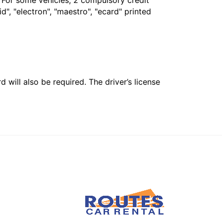
. For some vehicles, 2 compulsory credit
", "electron", "maestro", "ecard" printed
 will also be required. The driver’s license