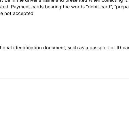
t be in the driver's name and presented when collecting it
sted. Payment cards bearing the words "debit card", "prepaid
are not accepted
ional identification document, such as a passport or ID card