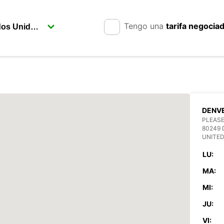
Tengo una
tarifa negocia
DENVE
PLEASE
80249 
UNITED
LU:
MA:
MI:
JU:
VI: