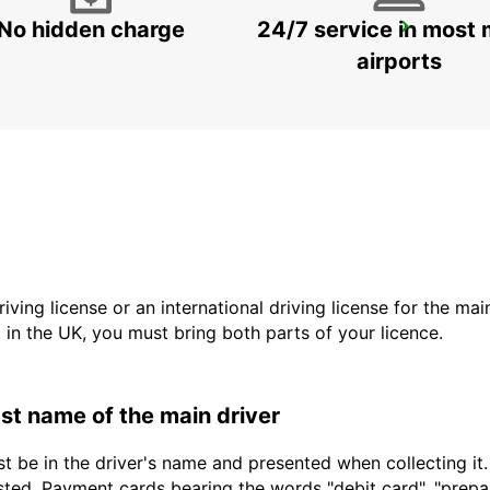
No hidden charge
24/7 service in most 
DALLAS FORT WORTH INTERNATIONAL AIRPORT
DALLAS - UNITED STATES OF AMERICA
airports
driving license or an international driving license for the ma
d in the UK, you must bring both parts of your licence.
last name of the main driver
t be in the driver's name and presented when collecting it
sted. Payment cards bearing the words "debit card", "prepaid