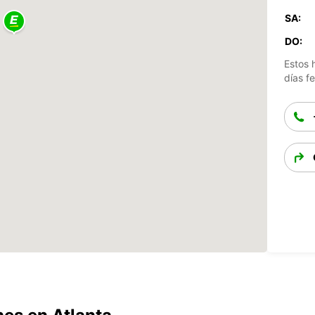
SA:
DO:
Estos 
días fe