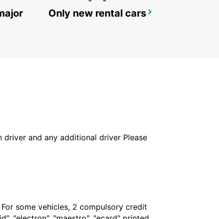
major
Only new rental cars
TORONTO AIRPORT
TORONTO - CANADA
in driver and any additional driver Please
. For some vehicles, 2 compulsory credit
", "electron", "maestro", "ecard" printed