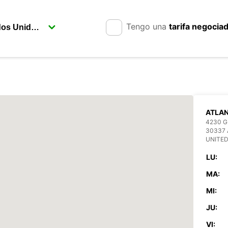
Tengo una
tarifa negocia
ATLAN
4230 
30337
UNITED
LU:
MA:
MI:
JU:
VI: