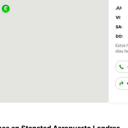
JU:
VI:
SA:
DO:
Estos 
días fe