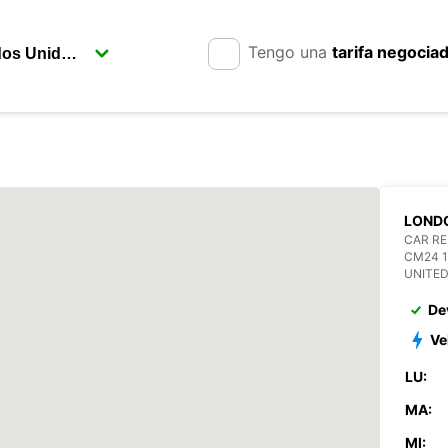
Tengo una
tarifa negocia
LONDO
CAR RE
CM24 
UNITE
De
Ve
LU:
MA:
MI: