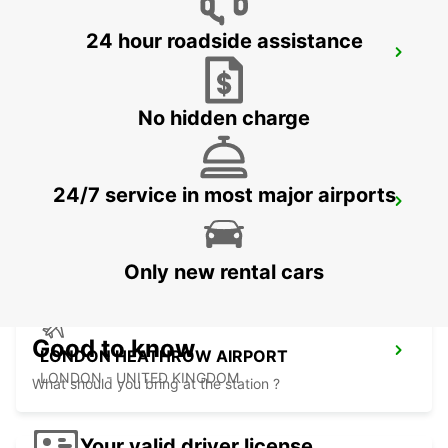
24 hour roadside assistance
NORTHAMPTON
NORTHAMPTON - UNITED KINGDOM
No hidden charge
24/7 service in most major airports
WATFORD
WATFORD - UNITED KINGDOM
Only new rental cars
Good to know
LONDON HEATHROW AIRPORT
LONDON - UNITED KINGDOM
What should you bring at the station ?
Your valid driver license