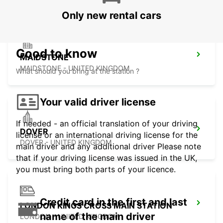
Only new rental cars
Good to know
MAIDSTONE
MAIDSTONE - UNITED KINGDOM
What should you bring at the station ?
Your valid driver license
If needed - an official translation of your driving
DOVER
license or an international driving license for the
DOVER - UNITED KINGDOM
main driver and any additional driver Please note
that if your driving license was issued in the UK,
you must bring both parts of your licence.
Credit card in the first and last
LONDON KINGS CROSS MAIN STATION
name of the main driver
LONDON - UNITED KINGDOM