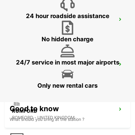
24 hour roadside assistance
MILTON KEYNES
MILTON KEYNES - UNITED KINGDOM
No hidden charge
24/7 service in most major airports
NORTHAMPTON
NORTHAMPTON - UNITED KINGDOM
Only new rental cars
Good to know
ROMFORD
ROMFORD - UNITED KINGDOM
What should you bring at the station ?