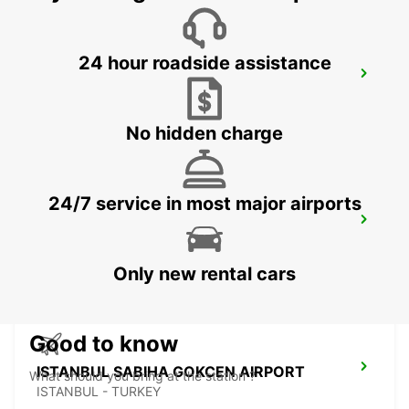
24 hour roadside assistance
ISTANBUL KARTAL ASIAN SIDE
ISTANBUL - TURKEY
No hidden charge
24/7 service in most major airports
ISTANBUL PENDIK YHT RAILWAY
STATION
ISTANBUL - TURKEY
Only new rental cars
Good to know
ISTANBUL SABIHA GOKCEN AIRPORT
What should you bring at the station ?
ISTANBUL - TURKEY