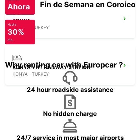
Fin de Semana en Coroico.
Ahora
KONYA
Hasta
KONYA - TURKEY
30%
dto.
Why renting car with Europcar ?
KONYA YHT RAILWAY STATION
KONYA - TURKEY
24 hour roadside assistance
No hidden charge
24/7 service in most major airports