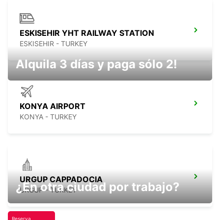
ESKISEHIR YHT RAILWAY STATION
ESKISEHIR - TURKEY
Alquila 3 días y paga sólo 2!
KONYA AIRPORT
KONYA - TURKEY
URGUP CAPPADOCIA
¿En otra ciudad por trabajo?
URGUP - TURKEY
Reserva