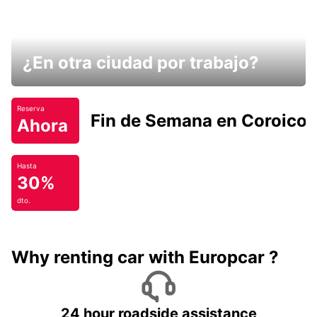
¿En otra ciudad por trabajo?
Reserva
Fin de Semana en Coroico.
Ahora
Hasta
30%
dto.
Why renting car with Europcar ?
24 hour roadside assistance