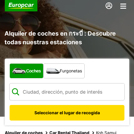
Alquiler de coches en กระบี่ : Descubre
todas nuestras estaciones
¿Qué tipo de vehículo?
Coches
Furgonetas
Seleccionar el lugar de recogida
Alquiler de coches
Car Rental Thailand
Koh Samui