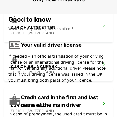
Good to know
ZURICH ALTSTETTEN
What should you bring at the station ?
ZURICH - SWITZERLAND
Your valid driver license
If needed - an official translation of your driving
license or an international driving license for the
ZURICH BRUNAUPARK
main driver and any additional driver Please note
ZURICH - SWITZERLAND
that if your driving license was issued in the UK,
you must bring both parts of your licence.
Credit card in the first and last
name of the main driver
ZURICH SEEFELD
ZURICH - SWITZERLAND
In case of prepayment, the used credit must be in