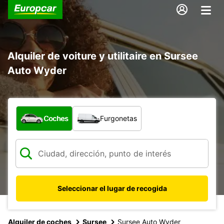
Alquiler de voiture y utilitaire en Sursee
Auto Wyder
¿Qué tipo de vehículo?
Coches
Furgonetas
Seleccionar el lugar de recogida
Alquiler de coches
Sursee
Sursee Auto Wyder