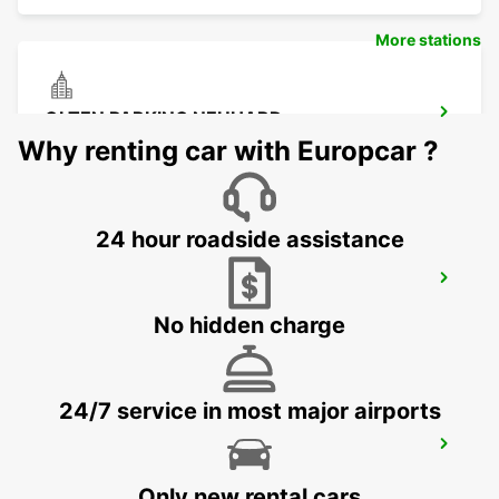
More stations
OLTEN PARKING NEUHARD
OLTEN - SWITZERLAND
Why renting car with Europcar ?
24 hour roadside assistance
CHAM ZUG AMAG
CHAM - SWITZERLAND
No hidden charge
24/7 service in most major airports
ZURICH SCHLIEREN AMAG
SCHLIEREN - SWITZERLAND
Only new rental cars