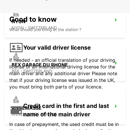
Good to know
NYON
NYON - SWITZERLAND
What should you bring at the station ?
Your valid driver license
If needed - an official translation of your driving
BEX GARAGE DU RHONE
license or an international driving license for the
BEX - SWITZERLAND
main driver and any additional driver Please note
that if your driving license was issued in the UK,
you must bring both parts of your licence.
Credit card in the first and last
ANNEMASSE
name of the main driver
ANNEMASSE - FRANCE
In case of prepayment, the used credit must be in