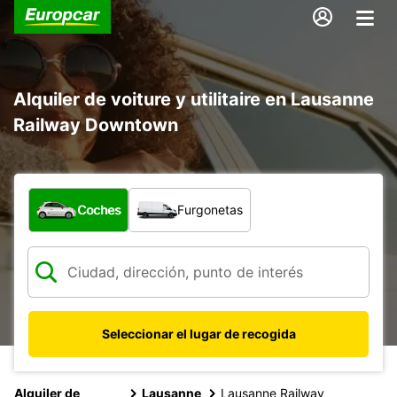
Alquiler de voiture y utilitaire en Lausanne
Railway Downtown
¿Qué tipo de vehículo?
Coches
Furgonetas
Seleccionar el lugar de recogida
Alquiler de
Lausanne
Lausanne Railway