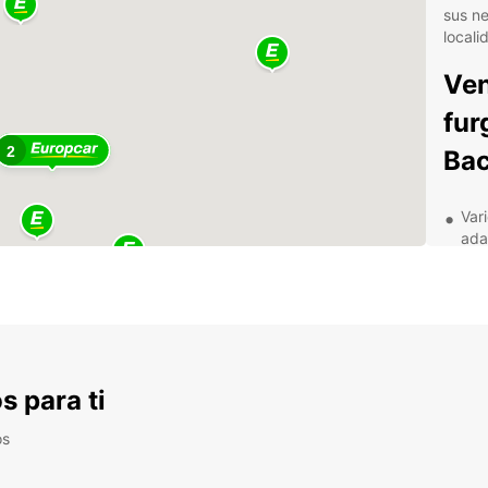
sus n
locali
Ven
fur
2
Bac
Var
ada
Asi
tran
Res
Per
tod
s para ti
Pre
pre
os
No imp
mudan