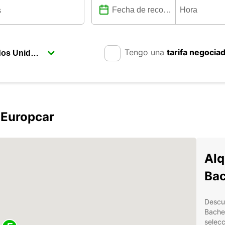
Tengo una
tarifa negocia
 Europcar
Alq
Ba
Descub
Bache
selecc