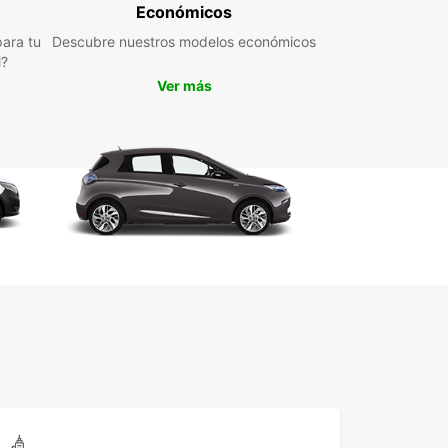
portar mercancías, Europcar en Bachenbülach
Económicos
la solución perfecta para usted. ¡Reserve hoy y
ara tu
Descubre nuestros modelos económicos
te de un transporte cómodo y confiable con
l?
os!
Ver más