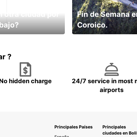
n otra ciudad por
Fin de Semana e
abajo?
Coroico.
omes un taxi! Alquila
Elige tu 4x4 para tu viaje.
hículo !
ar ?
No hidden charge
24/7 service in most 
airports
Principales Países
Principales
ciudades en Boli
España