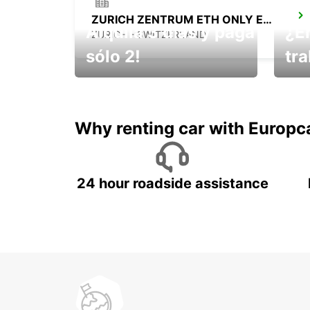
ZURICH ZENTRUM ETH ONLY ETH
Alquila 3 días y paga
¿E
ZURICH - SWITZERLAND
sólo 2!
tr
¡No t
Muévete por Bolivia
un ve
Why renting car with Europc
24 hour roadside assistance