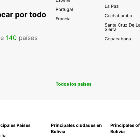
La Paz
Portugal
pcar por todo
Cochabamba
Francia
Santa Cruz De L
Sierra
de
140
países
Copacabana
Todos los países
ncipales Países
Principales ciudades en
Principales of
Bolivia
Bolivia
aña