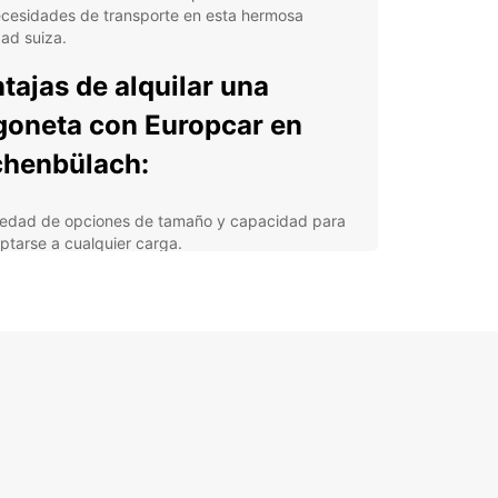
ecesidades de transporte en esta hermosa
dad suiza.
tajas de alquilar una
goneta con Europcar en
henbülach:
iedad de opciones de tamaño y capacidad para
ptarse a cualquier carga.
stencia en carretera las 24 horas para su
quilidad.
erva online fácil y rápida para su conveniencia.
sonal amable y profesional listo para ayudarle en
o momento.
cios competitivos para ajustarse a su
supuesto.
orta si necesita una furgoneta para una
za, un viaje de negocios o simplemente para