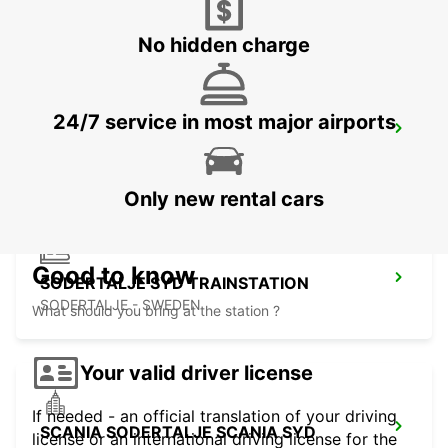
SODERTALJE - SWEDEN
No hidden charge
24/7 service in most major airports
SCANIA SODERTALJE BYGGNAD 270
SODERTALJE - SWEDEN
Only new rental cars
Good to know
SODERTALJE SYD TRAINSTATION
SODERTALJE - SWEDEN
What should you bring at the station ?
Your valid driver license
If needed - an official translation of your driving
SCANIA SODERTALJE SCANIA SYD
license or an international driving license for the