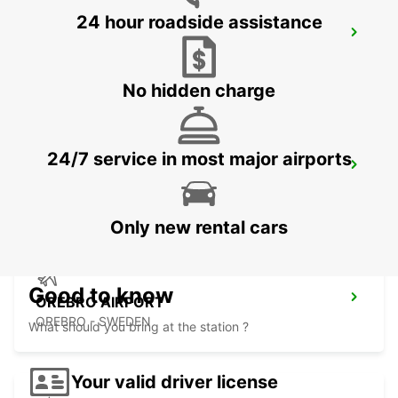
24 hour roadside assistance
NYKOPING SKAVSTA AIRPORT
NYKOPING - SWEDEN
No hidden charge
24/7 service in most major airports
NYKOPING
NYKOPING - SWEDEN
Only new rental cars
Good to know
OREBRO AIRPORT
OREBRO - SWEDEN
What should you bring at the station ?
Your valid driver license