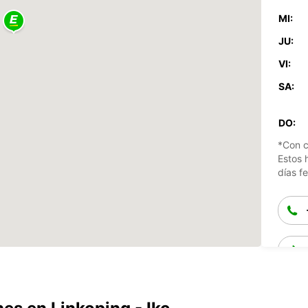
MI:
JU:
VI:
SA:
DO:
*Con c
Estos 
días fe