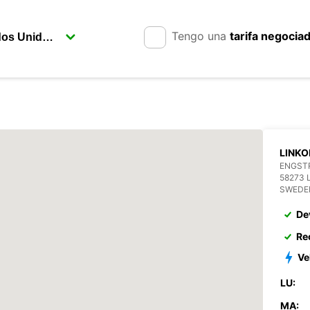
Tengo una
tarifa negocia
LINKO
ENGST
58273 
SWEDE
De
Re
Ve
LU:
MA: