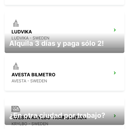
LUDVIKA
LUDVIKA - SWEDEN
Alquila 3 días y paga sólo 2!
AVESTA BILMETRO
AVESTA - SWEDEN
¿En otra ciudad por trabajo?
AVESTA KRYLBO TRAINSTATION
KRYLBO - SWEDEN