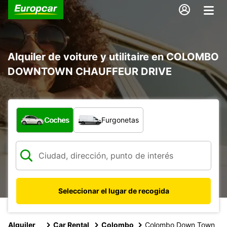
Alquiler de voiture y utilitaire en COLOMBO
DOWNTOWN CHAUFFEUR DRIVE
¿Qué tipo de vehículo?
Coches
Furgonetas
Seleccionar el lugar de recogida
Alquiler
Car Rental
Colombo
Colombo Down Town