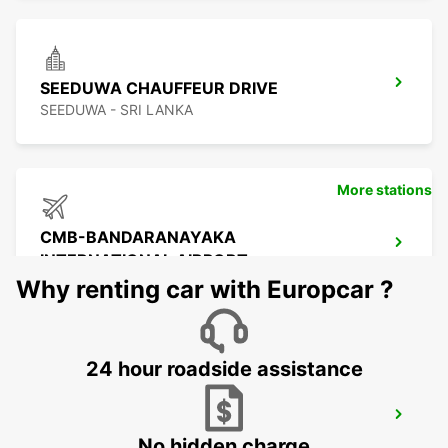
SEEDUWA CHAUFFEUR DRIVE
SEEDUWA - SRI LANKA
More stations
CMB-BANDARANAYAKA
INTERNATIONAL AIRPORT
KATUNAYAKA - SRI LANKA
Why renting car with Europcar ?
24 hour roadside assistance
THIRUVANANTHAPURAM
INTERNATIONAL AIRPORT
No hidden charge