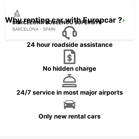
Why renting car with Europcar ?
BARCELONA POBLENOU SUPERSITE
BARCELONA - SPAIN
24 hour roadside assistance
No hidden charge
24/7 service in most major airports
Only new rental cars