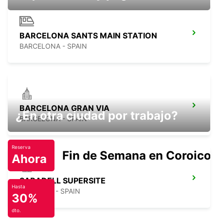
BARCELONA SANTS MAIN STATION
BARCELONA - SPAIN
BARCELONA GRAN VIA
¿En otra ciudad por trabajo?
BARCELONA - SPAIN
Reserva
Fin de Semana en Coroico.
Ahora
SABADELL SUPERSITE
Hasta
SABADELL - SPAIN
30%
dto.