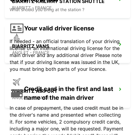
BIARRITZ RAILWAY STATION SHUTTLE
BIARRITZ - FRANCE
What should you bring at the station ?
Your valid driver license
If needed - an official translation of your driving
BIARRITZ VANS
license or an international driving license for the
ANGLET - FRANCE
main driver and any additional driver Please note
that if your driving license was issued in the UK,
you must bring both parts of your licence.
Credit card in the first and last
BIARRITZ AIRPORT
name of the main driver
ANGLET - FRANCE
In case of prepayment, the used credit must be in
the driver's name and presented when collecting
it. For some vehicles, 2 compulsory credit cards,
including a major one, will be requested. Payment