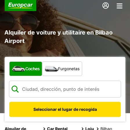
Alquiler de voiture y utilitaire en Bilbao
Airport
¿Qué tipo de vehículo?
Coches
Furgonetas
Seleccionar el lugar de recogida
Alquiler de
Car Rental
Loiu
Bilbao