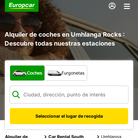
Alquiler de coches en Umhlanga Rocks :
Descubre todas nuestras estaciones
¿Qué tipo de vehículo?
Coches
Furgonetas
Seleccionar el lugar de recogida
Alquiler de
Car Rental South
Umhlanga